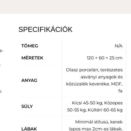
SPECIFIKÁCIÓK
TÖMEG
N/A
a-
MÉRETEK
120 × 60 × 25 cm
a
Olasz porcelán, terészetes
asványi anyagok és
ANYAG
kőzúzalék keveréke. MDF,
fa
n
Kicsi 45-50 kg, Közepes
SÚLY
50-55 kg, Kültéri 60-65 kg
Minimál stílusú, kerek
LÁBAK
lapos max 2cm-es lábak.