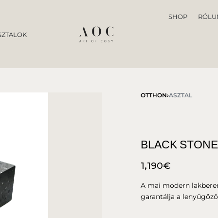
SHOP
RÓLU
ZTALOK
OTTHON
›
ASZTAL
BLACK STONE
1,190
€
A mai modern lakberen
garantálja a lenyűgöző