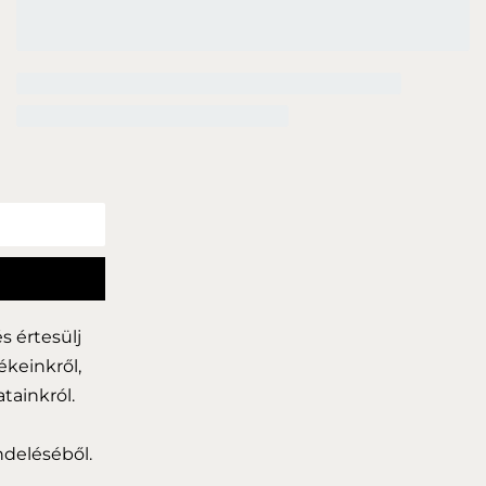
és értesülj
ékeinkről,
atainkról.
deléséből.