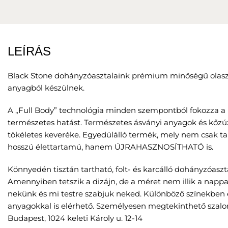
LEÍRÁS
Black Stone dohányzóasztalaink prémium minőségű olas
anyagból készülnek.
A „Full Body” technológia minden szempontból fokozza a 
természetes hatást. Természetes ásványi anyagok és kőzú
tökéletes keveréke. Egyedülálló termék, mely nem csak ta
hosszú élettartamú, hanem ÚJRAHASZNOSÍTHATÓ is.
Könnyedén tisztán tartható, folt- és karcálló dohányzóaszta
Amennyiben tetszik a dizájn, de a méret nem illik a nappal
nekünk és mi testre szabjuk neked. Különböző színekben 
anyagokkal is elérhető. Személyesen megtekinthető szal
Budapest, 1024 keleti Károly u. 12-14