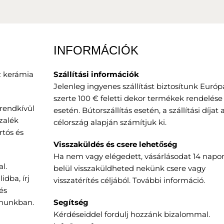
INFORMÁCIÓK
z kerámia
Szállítási információk
Jelenleg ingyenes szállítást biztosítunk Európ
szerte 100 € feletti dekor termékek rendelése
rendkívül
esetén. Bútorszállítás esetén, a szállítási díjat 
zalék
célország alapján számítjuk ki.
rtós és
Visszaküldés és csere lehetőség
Ha nem vagy elégedett, vásárlásodat 14 napo
l.
belül visszaküldheted nekünk csere vagy
idba, írj
visszatérítés céljából.
További információ
.
és
onunkban.
Segítség
Kérdéseiddel fordulj hozzánk bizalommal.