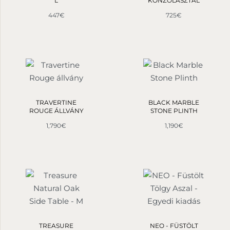
L
KONZOLASZTAL
447
€
725
€
TRAVERTINE
BLACK MARBLE
ROUGE ÁLLVÁNY
STONE PLINTH
1,790
€
1,190
€
TREASURE
NEO - FÜSTÖLT