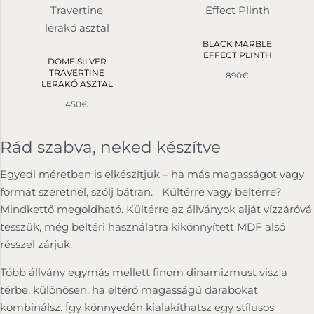
BLACK MARBLE
EFFECT PLINTH
DOME SILVER
TRAVERTINE
890
€
LERAKÓ ASZTAL
450
€
Rád szabva, neked készítve
Egyedi méretben is elkészítjük – ha más magasságot vagy
formát szeretnél, szólj bátran. Kültérre vagy beltérre?
Mindkettő megoldható. Kültérre az állványok alját vízzáróvá
tesszük, még beltéri használatra kikönnyített MDF alsó
résszel zárjuk.
Több állvány egymás mellett finom dinamizmust visz a
térbe, különösen, ha eltérő magasságú darabokat
kombinálsz. Így könnyedén kialakíthatsz egy stílusos