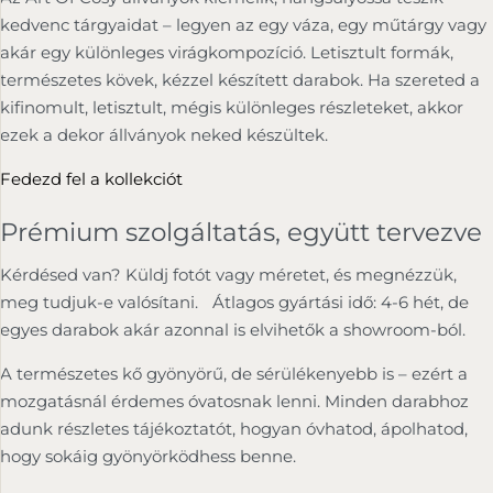
kedvenc tárgyaidat – legyen az egy váza, egy műtárgy vagy
akár egy különleges virágkompozíció. Letisztult formák,
természetes kövek, kézzel készített darabok. Ha szereted a
kifinomult, letisztult, mégis különleges részleteket, akkor
ezek a dekor állványok neked készültek.
Fedezd fel a kollekciót
Prémium szolgáltatás, együtt tervezve
Kérdésed van? Küldj fotót vagy méretet, és megnézzük,
meg tudjuk-e valósítani. Átlagos gyártási idő: 4-6 hét, de
egyes darabok akár azonnal is elvihetők a showroom-ból.
A természetes kő gyönyörű, de sérülékenyebb is – ezért a
mozgatásnál érdemes óvatosnak lenni. Minden darabhoz
adunk részletes tájékoztatót, hogyan óvhatod, ápolhatod,
hogy sokáig gyönyörködhess benne.