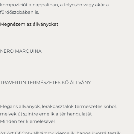
kompozíciót a nappaliban, a folyosón vagy akár a
fürdőszobában is.
Megnézem az állványokat
NERO MARQUINA
TRAVERTIN TERMÉSZETES KŐ ÁLLVÁNY
Elegáns állványok, lerakóasztalok természetes kőből,
melyek új szintre emelik a tér hangulatát
Minden tér kiemelésével
Az Art Of Cosy állványok kiemelik, hangsúlyossá teszik