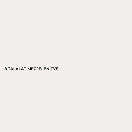
8 TALÁLAT MEGJELENÍTVE
-20% AKCIÓ
BLACK VELVET ILLATGYERTYA