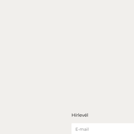
30
€
NÉROLI GYERTYA FEKETE
30
€
SAINT GYERTYA FEHÉR
30
€
Hírlevél