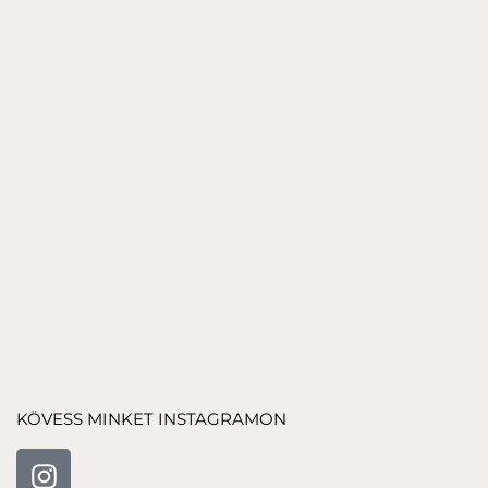
24
€
LEATHER ILLATGYERTYA
30
€
-20% AKCIÓ
SAINT GYERTYA - FEKETE
24
€
KÖVESS MINKET INSTAGRAMON